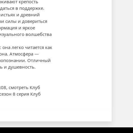
ркивают крепость
даться в поддержке.
листьях и древний
ои силы и довериться
ормация и яркое
визуального волшебства
 она легко читается как
зона. Атмосфера —
амопознании. Отличный
ь и душевность.
x08, смотреть Клуб
сезон 8 серия Клуб