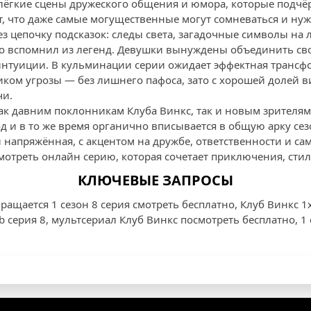
ёгкие сцены дружеского общения и юмора, которые подчё
 что даже самые могущественные могут сомневаться и нуж
з цепочку подсказок: следы света, загадочные символы на 
-то вспомнил из легенд. Девушки вынуждены объединить св
 интуиции. В кульминации серии ожидает эффектная трансф
иком угрозы — без лишнего пафоса, зато с хорошей долей 
чи.
ак давним поклонникам Клуба Винкс, так и новым зрителям:
д и в то же время органично вписывается в общую арку се
 напряжённая, с акцентом на дружбе, ответственности и с
мотреть онлайн серию, которая сочетает приключения, стил
КЛЮЧЕВЫЕ ЗАПРОСЫ
ращается 1 сезон 8 серия смотреть бесплатно, Клуб Винкс 1
b серия 8, мультсериал Клуб Винкс посмотреть бесплатно, 1 