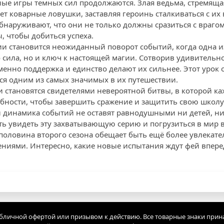
ные игры темных сил продолжаются. Злая ведьма, стремяща
ает коварные ловушки, заставляя героинь сталкиваться с и
бнаруживают, что они не только должны сразиться с врагом
, чтобы добиться успеха.
 становится неожиданный поворот событий, когда одна из
о сила, но и ключ к настоящей магии. Сотворив удивительн
менно поддержка и единство делают их сильнее. Этот урок о
тся одним из самых значимых в их путешествии.
и становятся свидетелями невероятной битвы, в которой ка
бности, чтобы завершить сражение и защитить свою школу
 динамика событий не оставят равнодушными ни детей, ни
ть увидеть эту захватывающую серию и погрузиться в мир
я половина второго сезона обещает быть ещё более увлека
иями. Интересно, какие новые испытания ждут фей впере
убличной офертой или призывом к действию. Все товарные знаки прин