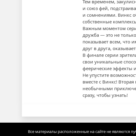
Тем временем, закулис
и союз фей, подстраив
и сомнениями. Винкс о
собственные комплексы
Важным моментом серии
дружба — это не тольк
показывает всем, что и
друг в друга, оказывае
В финале серии зрител
свои уникальные спосо
феерические эффекты и
Не упустите возможнос
вместе с Винкс! Втора
необычными приключен
сразу, чтобы узнать!
Все материалы расположенные на сайте не являются п