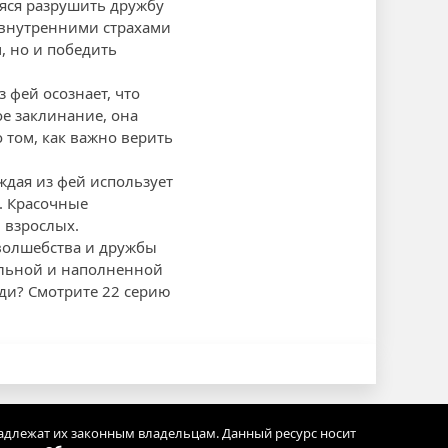
яся разрушить дружбу
х внутренними страхами
, но и победить
 фей осознает, что
ое заклинание, она
 том, как важно верить
ждая из фей использует
. Красочные
 взрослых.
 волшебства и дружбы
тельной и наполненной
ди? Смотрите 22 серию
адлежат их законным владельцам. Данный ресурс носит