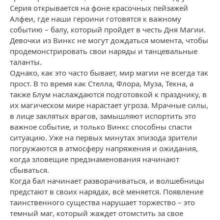
Серия открывается на фоне красочных пейзажей
Алфеи, где наши героини готовятся к важному
событию – балу, который пройдет в честь Дня Магии.
Девочки из Винкс не могут дождаться момента, чтобы
продемонстрировать свои наряды и танцевальные
таланты.
Однако, как это часто бывает, мир магии не всегда так
прост. В то время как Стелла, Флора, Муза, Текна, а
также Блум наслаждаются подготовкой к празднику, в
их магическом мире нарастает угроза. Мрачные силы,
в лице заклятых врагов, замышляют испортить это
важное событие, и только Винкс способны спасти
ситуацию. Уже на первых минутах эпизода зрители
погружаются в атмосферу напряжения и ожидания,
когда зловещие предзнаменования начинают
сбываться.
Когда бал начинает разворачиваться, и волшебницы
предстают в своих нарядах, всё меняется. Появление
таинственного существа нарушает торжество – это
темный маг, который жаждет отомстить за свое