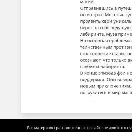
магии.
Отправившись в путеше
но и страх. Местные су
проявить свои уникаль
берет на себя ведущую 
лабиринта. Муза приме
Но основная проблема 
таинственным противник
столкновение ставит п
осознают, что только в
глубины лабиринта.
В конце эпизода феи не
поддержки. Они возвра
новым приключениям. О
погрузитесь в мир маги
Все материалы расположенные на сайте не являются п