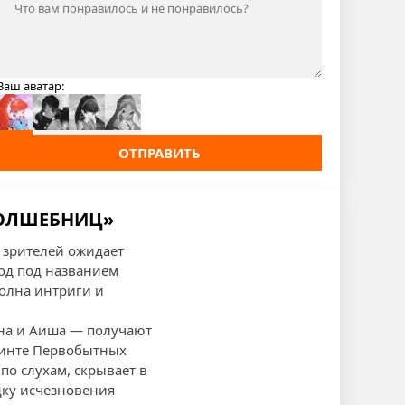
Ваш аватар:
ОТПРАВИТЬ
ВОЛШЕБНИЦ»
 зрителей ожидает
од под названием
полна интриги и
кна и Аиша — получают
ринте Первобытных
по слухам, скрывает в
дку исчезновения