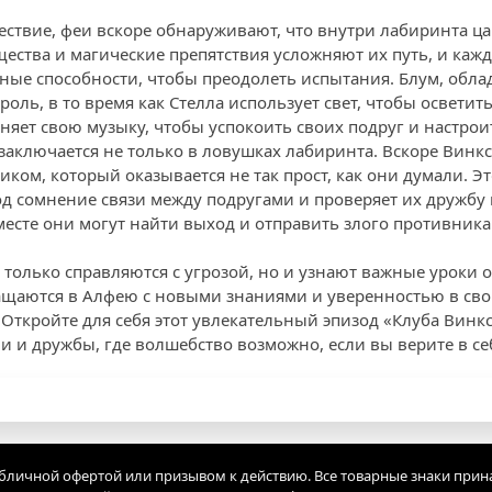
ствие, феи вскоре обнаруживают, что внутри лабиринта ца
щества и магические препятствия усложняют их путь, и каж
ные способности, чтобы преодолеть испытания. Блум, обла
роль, в то время как Стелла использует свет, чтобы осветит
няет свою музыку, чтобы успокоить своих подруг и настрои
заключается не только в ловушках лабиринта. Вскоре Винкс
ом, который оказывается не так прост, как они думали. Эт
од сомнение связи между подругами и проверяет их дружбу 
месте они могут найти выход и отправить злого противника
 только справляются с угрозой, но и узнают важные уроки 
щаются в Алфею с новыми знаниями и уверенностью в свои
ткройте для себя этот увлекательный эпизод «Клуба Винк
и и дружбы, где волшебство возможно, если вы верите в се
убличной офертой или призывом к действию. Все товарные знаки прин