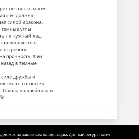
рит не только магия,
дая фея должна
дая силой дракона,
ь темные углы
ть на нужный лад.
 сталкиваются с
о встречное
на прочность. Феи
 назад в темные
о силе дружбы и
х силах, готовые к
с: Школа волшебниц» и
бя!
адлежат их законным владельцам. Данный ресурс носит