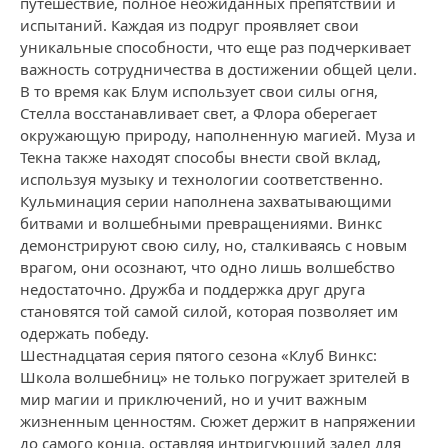
путешествие, полное неожиданных препятствий и
испытаний. Каждая из подруг проявляет свои
уникальные способности, что еще раз подчеркивает
важность сотрудничества в достижении общей цели.
В то время как Блум использует свои силы огня,
Стелла восстанавливает свет, а Флора оберегает
окружающую природу, наполненную магией. Муза и
Текна также находят способы внести свой вклад,
используя музыку и технологии соответственно.
Кульминация серии наполнена захватывающими
битвами и волшебными превращениями. Винкс
демонстрируют свою силу, но, сталкиваясь с новым
врагом, они осознают, что одно лишь волшебство
недостаточно. Дружба и поддержка друг друга
становятся той самой силой, которая позволяет им
одержать победу.
Шестнадцатая серия пятого сезона «Клуб Винкс:
Школа волшебниц» не только погружает зрителей в
мир магии и приключений, но и учит важным
жизненным ценностям. Сюжет держит в напряжении
до самого конца, оставляя интригующий задел для