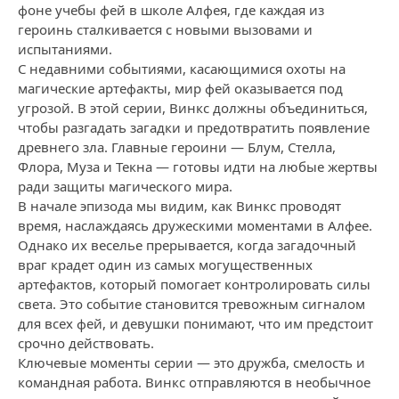
фоне учебы фей в школе Алфея, где каждая из
героинь сталкивается с новыми вызовами и
испытаниями.
С недавними событиями, касающимися охоты на
магические артефакты, мир фей оказывается под
угрозой. В этой серии, Винкс должны объединиться,
чтобы разгадать загадки и предотвратить появление
древнего зла. Главные героини — Блум, Стелла,
Флора, Муза и Текна — готовы идти на любые жертвы
ради защиты магического мира.
В начале эпизода мы видим, как Винкс проводят
время, наслаждаясь дружескими моментами в Алфее.
Однако их веселье прерывается, когда загадочный
враг крадет один из самых могущественных
артефактов, который помогает контролировать силы
света. Это событие становится тревожным сигналом
для всех фей, и девушки понимают, что им предстоит
срочно действовать.
Ключевые моменты серии — это дружба, смелость и
командная работа. Винкс отправляются в необычное