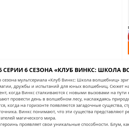
6 СЕРИИ 6 СЕЗОНА «КЛУБ ВИНКС: ШКОЛА 
о сезона мультсериала «Клуб Винкс: Школа волшебниц» зри
магии, дружбы и испытаний для юных волшебниц. Сюжет н
ент, когда Винкс сталкиваются с новыми вызовами на пути 
шают провести день в волшебном лесу, наслаждаясь природо
ся, когда на горизонте появляются загадочные существа, с
точника. Винкс понимают, что эти существа представляют р
итателей магического мира.
 героинь проявляет свои уникальные способности. Блум, как