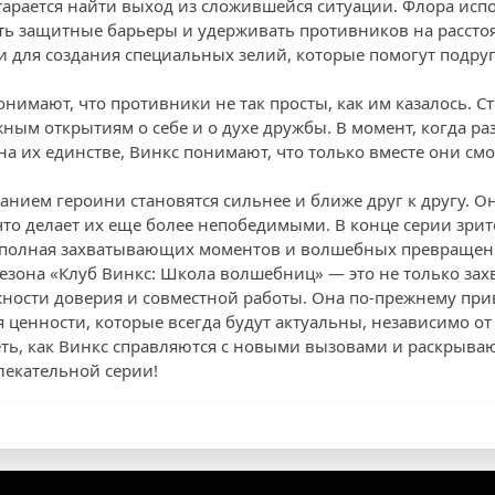
тарается найти выход из сложившейся ситуации. Флора испо
ать защитные барьеры и удерживать противников на рассто
 для создания специальных зелий, которые помогут подруг
онимают, что противники не так просты, как им казалось. 
жным открытиям о себе и о духе дружбы. В момент, когда р
на их единстве, Винкс понимают, что только вместе они см
нием героини становятся сильнее и ближе друг к другу. Он
что делает их еще более непобедимыми. В конце серии зрит
 полная захватывающих моментов и волшебных превращен
сезона «Клуб Винкс: Школа волшебниц» — это не только за
ажности доверия и совместной работы. Она по-прежнему пр
 ценности, которые всегда будут актуальны, независимо от
еть, как Винкс справляются с новыми вызовами и раскрыва
лекательной серии!