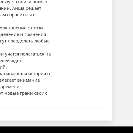
льзует свои знания о
янии. Аиша решает
ам справиться с
Столкновение с ними
азделение и сомнения
огут преодолеть любые
и учатся полагаться на
елей ждет
ий.
хватывающая история о
ивлекает внимание
 времени.
ют новые грани своих