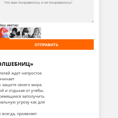
Ваш аватар:
ОТПРАВИТЬ
ВОЛШЕБНИЦ»
телей ждет непростое
ачинает
к защите своего мира.
й и отдыхая от учёбы.
тремящиеся заполучить
еальную угрозу как для
 всегда, проявляет