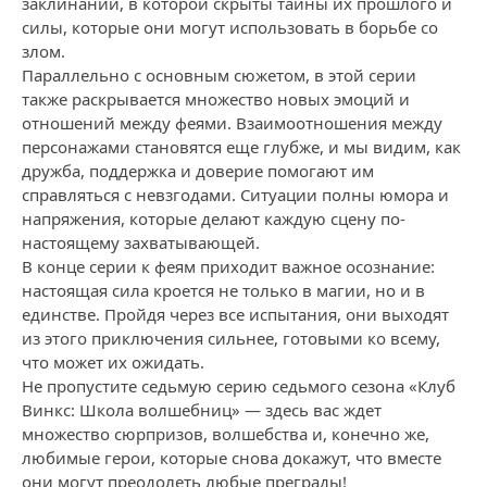
заклинаний, в которой скрыты тайны их прошлого и
силы, которые они могут использовать в борьбе со
злом.
Параллельно с основным сюжетом, в этой серии
также раскрывается множество новых эмоций и
отношений между феями. Взаимоотношения между
персонажами становятся еще глубже, и мы видим, как
дружба, поддержка и доверие помогают им
справляться с невзгодами. Ситуации полны юмора и
напряжения, которые делают каждую сцену по-
настоящему захватывающей.
В конце серии к феям приходит важное осознание:
настоящая сила кроется не только в магии, но и в
единстве. Пройдя через все испытания, они выходят
из этого приключения сильнее, готовыми ко всему,
что может их ожидать.
Не пропустите седьмую серию седьмого сезона «Клуб
Винкс: Школа волшебниц» — здесь вас ждет
множество сюрпризов, волшебства и, конечно же,
любимые герои, которые снова докажут, что вместе
они могут преодолеть любые преграды!