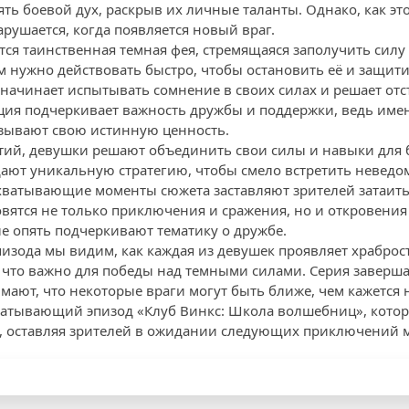
ть боевой дух, раскрыв их личные таланты. Однако, как эт
рушается, когда появляется новый враг.
тся таинственная темная фея, стремящаяся заполучить сил
м нужно действовать быстро, чтобы остановить её и защити
начинает испытывать сомнение в своих силах и решает отст
ция подчеркивает важность дружбы и поддержки, ведь име
зывают свою истинную ценность.
тий, девушки решают объединить свои силы и навыки для
ают уникальную стратегию, чтобы смело встретить неведо
ахватывающие моменты сюжета заставляют зрителей затаит
вятся не только приключения и сражения, но и откровения
 опять подчеркивают тематику о дружбе.
пизода мы видим, как каждая из девушек проявляет храброс
, что важно для победы над темными силами. Серия заверша
мают, что некоторые враги могут быть ближе, чем кажется 
хватывающий эпизод «Клуб Винкс: Школа волшебниц», котор
н, оставляя зрителей в ожидании следующих приключений