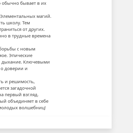
о обычно бывает в их
у Элементальных магий.
ть школу. Тем
раниться от других.
нно в трудные времена
 борьбы с новым
мое. Эпические
ь дыхание. Ключевыми
 о доверии и
ть и решимость,
ется загадочной
на первый взгляд.
ый объединяет в себе
 молодых волшебниц!