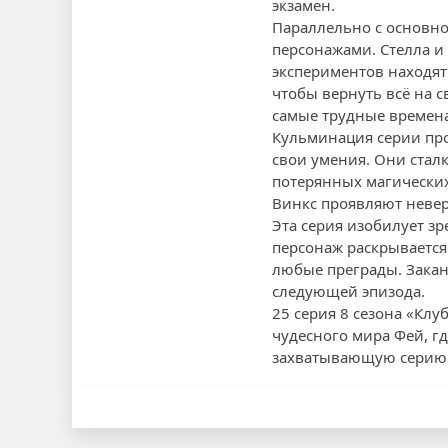
экзамен.
Параллельно с основно
персонажами. Стелла и
экспериментов находят
чтобы вернуть всё на с
самые трудные времена
Кульминация серии про
свои умения. Они стал
потерянных магических 
Винкс проявляют неве
Эта серия изобилует 
персонаж раскрывается
любые преграды. Закан
следующей эпизода.
25 серия 8 сезона «Кл
чудесного мира Фей, гд
захватывающую серию