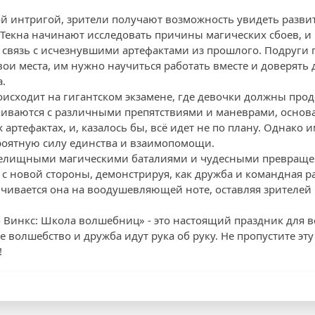
й интригой, зрители получают возможность увидеть разв
 Текна начинают исследовать причины магических сбоев, и 
 связь с исчезнувшими артефактами из прошлого. Подруги п
вои места, им нужно научиться работать вместе и доверять д
.
исходит на гигантском экзамене, где девочки должны про
киваются с различными препятствиями и маневрами, основ
артефактах, и, казалось бы, всё идет не по плану. Однако 
роятную силу единства и взаимопомощи.
зрелищными магическими баталиями и чудесными превращ
 с новой стороны, демонстрируя, как дружба и командная р
чивается она на воодушевляющей ноте, оставляя зрителей
уб Винкс: Школа волшебниц» - это настоящий праздник для 
е волшебство и дружба идут рука об руку. Не пропустите эт
!