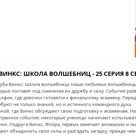
ВИНКС: ШКОЛА ВОЛШЕБНИЦ - 25 СЕРИЯ 8 
Клуба Винкс: Школа волшебниц» наши любимые волшебницы
рые поставят под сомнение их дружбу и силу. События раз
лфеи, где девочки готовятся к финальному экзамену. Пере
ебуют не только знаний, но и истинного командного духа.
еной, где Винкс обсуждают свою подготовку к экзаменам. Н
транное событие: некоторые ученицы начинают испытывать
ике. Подруга Винкс, Флора, первых замечает аномалию и пыт
ют объединить свои силы и разгадать загадку, прежде чем 