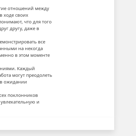
итие отношений между
в ходе своих
онимают, что для того
руг другу, даже в
демонстрировать все
анными на некогда
именно в этом моменте
ениями. Каждый
абота могут преодолеть
 в ожидании
всех поклонников
у увлекательную и