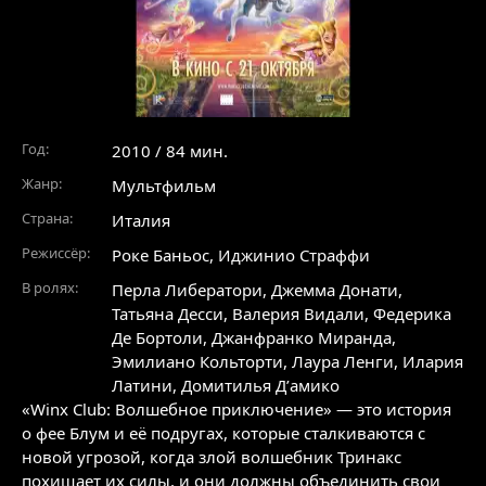
Год:
2010 / 84 мин.
Жанр:
Мультфильм
Страна:
Италия
Режиссёр:
Роке Баньос, Иджинио Страффи
В ролях:
Перла Либератори
,
Джемма Донати
,
Татьяна Десси
,
Валерия Видали
,
Федерика
Де Бортоли
,
Джанфранко Миранда
,
Эмилиано Кольторти
,
Лаура Ленги
,
Илария
Латини
,
Домитилья Д’амико
«Winx Club: Волшебное приключение» — это история
о фее Блум и её подругах, которые сталкиваются с
новой угрозой, когда злой волшебник Тринакс
похищает их силы, и они должны объединить свои