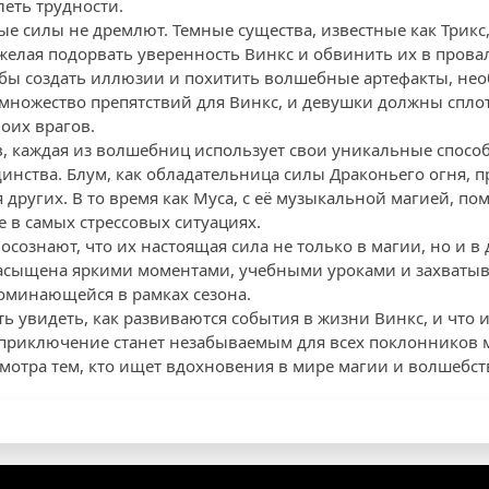
леть трудности.
ые силы не дремлют. Темные существа, известные как Трикс
желая подорвать уверенность Винкс и обвинить их в прова
бы создать иллюзии и похитить волшебные артефакты, не
т множество препятствий для Винкс, и девушки должны спло
оих врагов.
в, каждая из волшебниц использует свои уникальные спосо
инства. Блум, как обладательница силы Драконьего огня, п
других. В то время как Муса, с её музыкальной магией, пом
 в самых стрессовых ситуациях.
 осознают, что их настоящая сила не только в магии, но и в
 насыщена яркими моментами, учебными уроками и захват
поминающейся в рамках сезона.
ть увидеть, как развиваются события в жизни Винкс, и что
 приключение станет незабываемым для всех поклонников 
мотра тем, кто ищет вдохновения в мире магии и волшебст