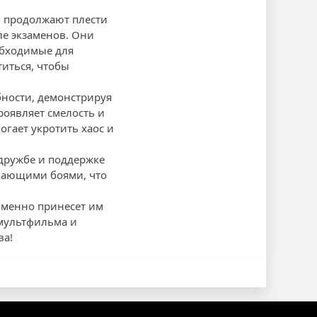
, продолжают плести
ле экзаменов. Они
обходимые для
титься, чтобы
бности, демонстрируя
роявляет смелость и
огает укротить хаос и
 дружбе и поддержке
ывающими боями, что
 именно принесет им
мультфильма и
ва!