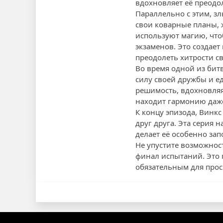
вдохновляет её преодо
Параллельно с этим, зл
свои коварные планы, 
используют магию, что
экзаменов. Это создае
преодолеть хитрости св
Во время одной из бит
силу своей дружбы и ед
решимость, вдохновляя 
находит гармонию даже
К концу эпизода, Винкс
друг друга. Эта серия
делает её особенно за
Не упустите возможнос
финал испытаний. Это
обязательным для прос