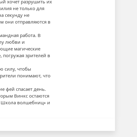
рый хочет разрушить их
силия не только для
а секунду не
ем они отправляются в
мандная работа. В
лу любви и
вающие магические
 погружая зрителей в
ю силу, чтобы
зрители понимают, что
е фей спасает день.
торым Винкс остаются
: Школа волшебниц» и