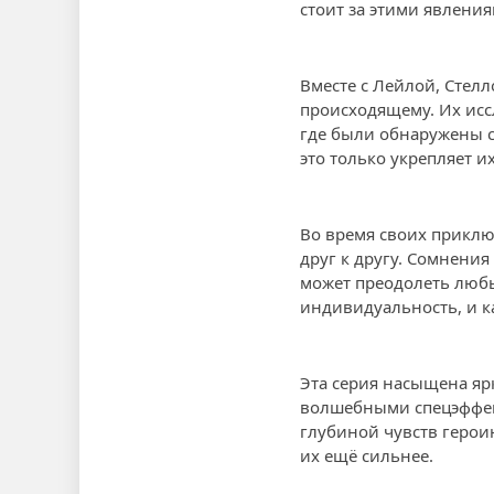
стоит за этими явления
Вместе с Лейлой, Стел
происходящему. Их исс
где были обнаружены сл
это только укрепляет и
Во время своих приклю
друг к другу. Сомнени
может преодолеть любы
индивидуальность, и ка
Эта серия насыщена я
волшебными спецэффект
глубиной чувств героин
их ещё сильнее.