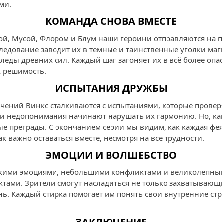
ми.
КОМАНДА СНОВА ВМЕСТЕ
лой, Мусой, Флором и Блум наши героини отправляются на 
ледование заводит их в темные и таинственные уголки маг
еды древних сил. Каждый шаг загоняет их в всё более опас
х решимость.
ИСПЫТАНИЯ ДРУЖБЫ
чений Винкс сталкиваются с испытаниями, которые провер
я и недопонимания начинают нарушать их гармонию. Но, ка
е преграды. С окончанием серии мы видим, как каждая фе
к важно оставаться вместе, несмотря на все трудности.
ЭМОЦИИ И ВОЛШЕБСТВО
ркими эмоциями, небольшими конфликтами и великолепны
ами. Зрители смогут насладиться не только захватывающ
ь. Каждый стирка помогает им понять свои внутренние стра
ЗАКЛЮЧЕНИЕ