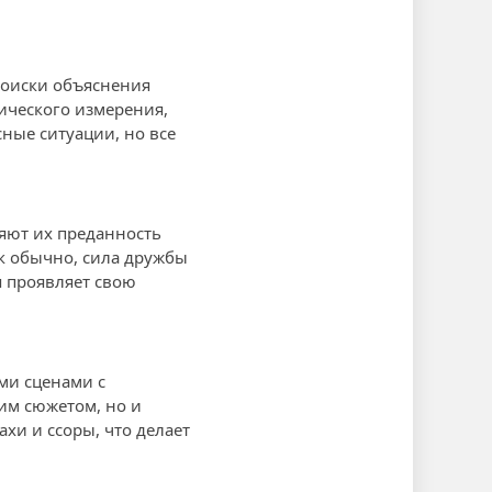
поиски объяснения
ического измерения,
ные ситуации, но все
яют их преданность
к обычно, сила дружбы
я проявляет свою
ми сценами с
им сюжетом, но и
хи и ссоры, что делает